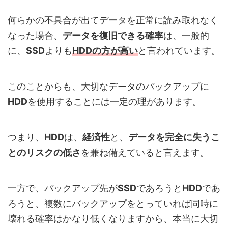
何らかの不具合が出てデータを正常に読み取れなく
なった場合、
データを復旧できる確率
は、一般的
に、
SSD
よりも
HDD
の方が高い
と言われています。
このことからも、大切なデータのバックアップに
HDD
を使用することには一定の理があります。
つまり、
HDD
は、
経済性
と、
データを完全に失うこ
とのリスクの低さ
を兼ね備えていると言えます。
一方で、バックアップ先が
SSD
であろうと
HDD
であ
ろうと、複数にバックアップをとっていれば同時に
壊れる確率はかなり低くなりますから、本当に大切