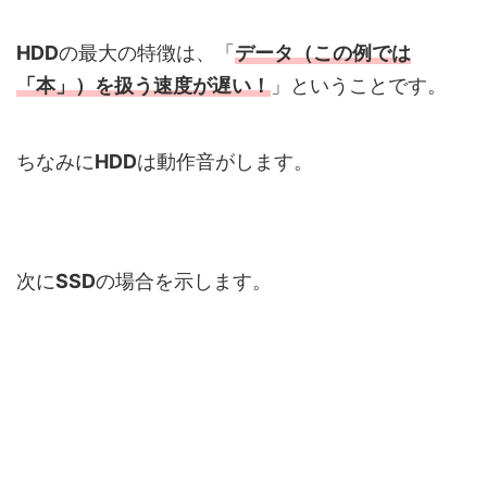
HDD
の最大の特徴は、「
データ（この例では
「本」）を扱う速度が
遅い
！
」ということです。
ちなみに
HDD
は動作音がします。
次に
SSD
の場合を示します。