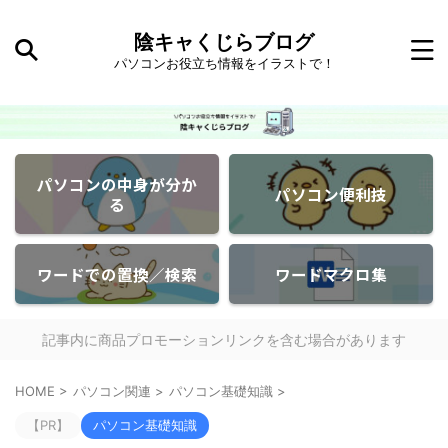
陰キャくじらブログ
パソコンお役立ち情報をイラストで！
パソコンの中身が分か
パソコン便利技
る
ワードでの置換／検索
ワードマクロ集
記事内に商品プロモーションリンクを含む場合があります
HOME
>
パソコン関連
>
パソコン基礎知識
>
【PR】
パソコン基礎知識