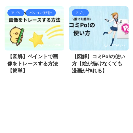
アプリ
パソコン便利技
アプリ
2026/6/30
2025/6/22
【図解】ペイントで画
【図解】コミPo!の使い
像をトレースする方法
方【絵が描けなくても
【簡単】
漫画が作れる】