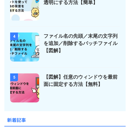
透明にする方法【簡単】
ファイル名の先頭／末尾の文字列
4
を追加／削除するバッチファイル
【図解】
【図解】任意のウィンドウを最前
5
面に固定する方法【無料】
新着記事