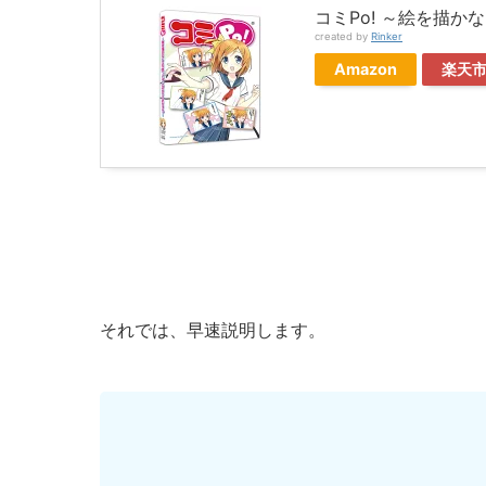
コミPo! ～絵を描
created by
Rinker
Amazon
楽天
それでは、早速説明します。