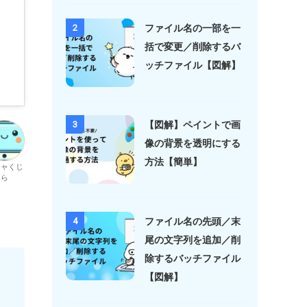
ファイル名の一部を一
2
括で変更／削除するバ
ッチファイル【図解】
【図解】ペイントで画
3
像の背景を透明にする
方法【簡単】
キャくじ
ら
ファイル名の先頭／末
4
尾の文字列を追加／削
除するバッチファイル
【図解】