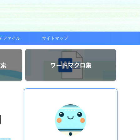
チファイル
サイトマップ
検索
ワードマクロ集
】