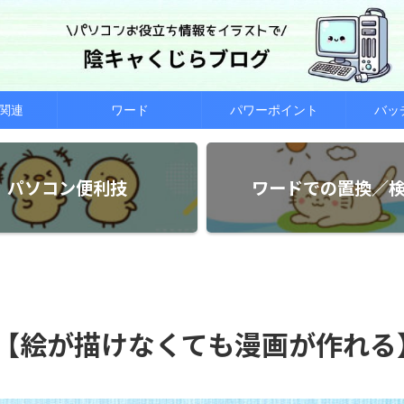
関連
ワード
パワーポイント
バッ
パソコン便利技
ワードでの置換／
方【絵が描けなくても漫画が作れる