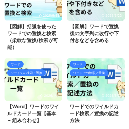
2025/5/23
2025/5/23
【図解】括弧を使った
【図解】ワードで置換
ワードでの置換と検索
後の文字列に改行や下
（柔軟な置換/検索が可
付きなどを含める
能）
ワード
ワード
ワードでの検索／置換
ワードでの検索／置換
2026/1/19
2025/5/23
【Word】ワードのワイ
ワードでのワイルドカ
ルドカード一覧【基本
ード検索／置換の記述
～組み合わせ】
方法