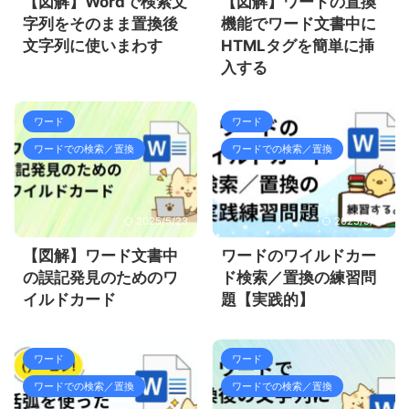
【図解】Wordで検索文
【図解】ワードの置換
字列をそのまま置換後
機能でワード文書中に
文字列に使いまわす
HTMLタグを簡単に挿
入する
ワード
ワード
ワードでの検索／置換
ワードでの検索／置換
2025/5/23
2025/5/23
【図解】ワード文書中
ワードのワイルドカー
の誤記発見のためのワ
ド検索／置換の練習問
イルドカード
題【実践的】
ワード
ワード
ワードでの検索／置換
ワードでの検索／置換