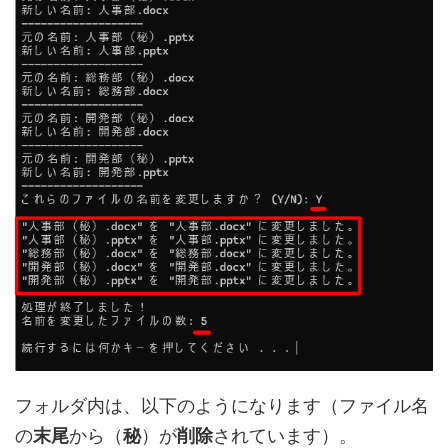
フォルダ内は、以下のようになります（ファイル名
の
末尾
から（
秘
）が
削除
されています）。