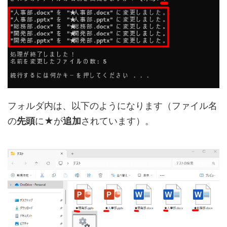
フォルダ内は、以下のようになります（ファイル名
の
先頭
に
★
が
追加
されています）。