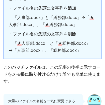
・ファイル名の
先頭
に文字列を
追加
「人事部.docx」と「総務部.docx」→「
★
人事部.docx」、「
★
総務部.docx」
・ファイル名の
先頭
の文字列を
削除
「
★
人事部.docx」と「
★
総務部.docx」
→「人事部.docx」、「総務部.docx」
この
バッチファイル
は、この記事の後半に示すコー
ドを
メモ帳に貼り付けるだけ
で誰でも簡単に使えま
す。
大量のファイルの名前を一気に変更できる