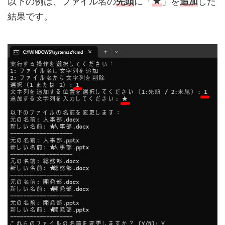
以下の例は、ファイル名の
先頭
に「
★
」を
追加
した
結果です。