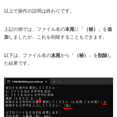
以上で操作の説明は終わりです。
上記の例では、ファイル名の
末尾
に「
（秘）
」を
追
加
しましたが、これを削除することもできます。
以下は、ファイル名の
末尾
から「
（秘）
」を
削除
し
た結果です。