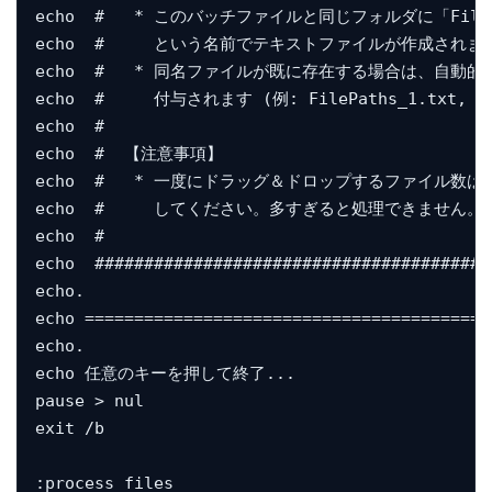
echo  #   * このバッチファイルと同じフォルダに「FilePath
echo  #     という名前でテキストファイルが作成されます    
echo  #   * 同名ファイルが既に存在する場合は、自動的に番号が
echo  #     付与されます (例: FilePaths_1.txt, Fil
echo  #                                       
echo  #  【注意事項】                             
echo  #   * 一度にドラッグ＆ドロップするファイル数は、5
echo  #     してください。多すぎると処理できません。      
echo  #                                       
echo  ########################################
echo.

echo =========================================
echo.

echo 任意のキーを押して終了...

pause > nul

exit /b

:process_files
