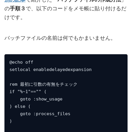
の
手順３
で、以下のコードをメモ帳に貼り付けるだ
けです。
バッチファイルの名前は何でもかまいません。
@echo off

setlocal enabledelayedexpansion

rem 最初に引数の有無をチェック

if "%~1"=="" (

    goto :show_usage

) else (

    goto :process_files

)
