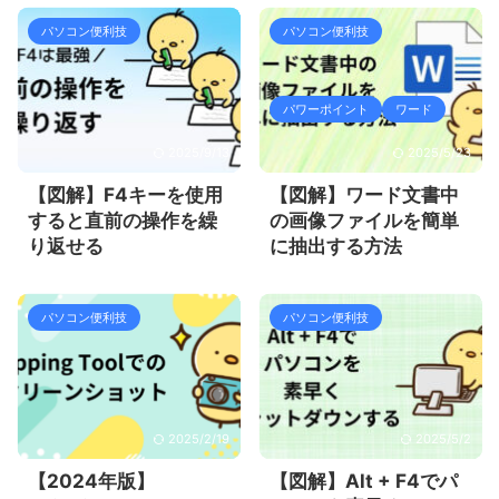
パソコン便利技
パソコン便利技
パワーポイント
ワード
2025/9/13
2025/5/23
【図解】F4キーを使用
【図解】ワード文書中
すると直前の操作を繰
の画像ファイルを簡単
り返せる
に抽出する方法
パソコン便利技
パソコン便利技
2025/2/19
2025/5/2
【2024年版】
【図解】Alt + F4でパ