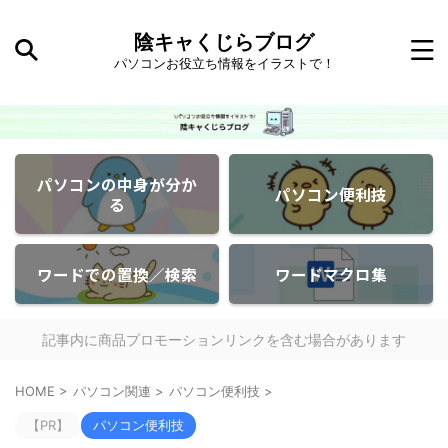
陰キャくじらブログ
パソコンお役立ち情報をイラストで！
パソコンの中身が分か
パソコン便利技
る
ワードでの置換／検索
ワードマクロ集
記事内に商品プロモーションリンクを含む場合があります
HOME
>
パソコン関連
>
パソコン便利技
>
【PR】
パソコン便利技