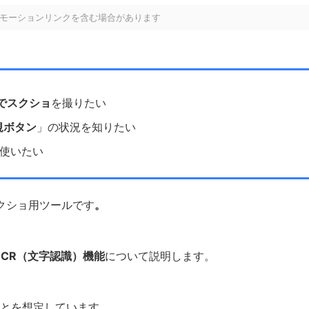
モーションリンクを含む場合があります
でスクショ
を撮りたい
規ボタン
」の状況を知りたい
使いたい
するスクショ用ツールです
。
OCR（文字認識）機能
について説明します。
とを想定しています。