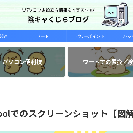
関連
ワード
パワーポイント
バッ
パソコン便利技
ワードでの置換／
g Toolでのスクリーンショット【図