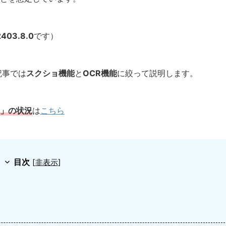
2403.8.0
です）
本記事では
スクショ機能
と
OCR機能
に絞って説明します。
タン」の状況
は
こちら
目次
[
非表示
]