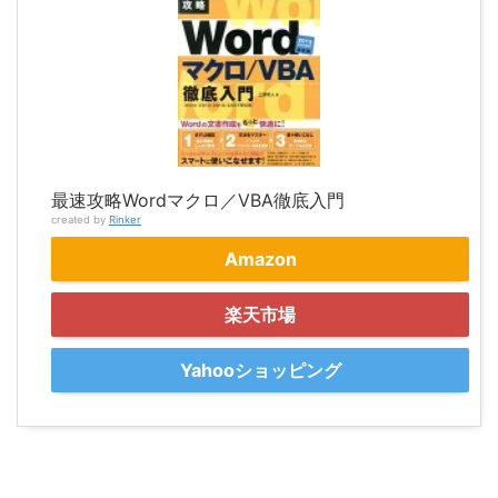
最速攻略Wordマクロ／VBA徹底入門
created by
Rinker
Amazon
楽天市場
Yahooショッピング