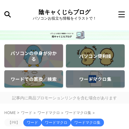
陰キャくじらブログ
パソコンお役立ち情報をイラストで！
パソコンの中身が分か
パソコン便利技
る
ワードでの置換／検索
ワードマクロ集
記事内に商品プロモーションリンクを含む場合があります
HOME
>
ワード
>
ワードマクロ
>
ワードマクロ集
>
【PR】
ワード
ワードマクロ
ワードマクロ集