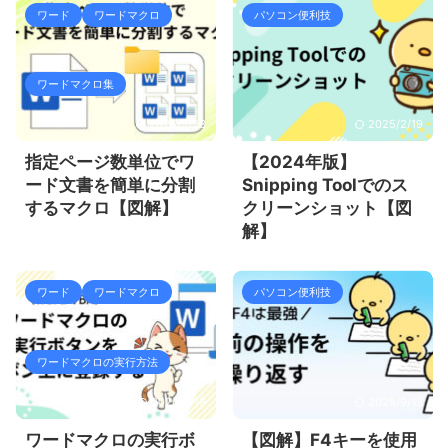
ワード
ワードマクロ
パソコン便利技
ワードマクロ集
2025/5/23
2025/2/19
指定ページ数単位でワ
【2024年版】
ード文書を簡単に分割
Snipping Toolでのス
するマクロ【図解】
クリーンショット【図
解】
ワード
ワードマクロ
パソコン便利技
ワードマクロの実行方法
2026/6/19
2025/9/13
ワードマクロの実行ボ
【図解】F4キーを使用