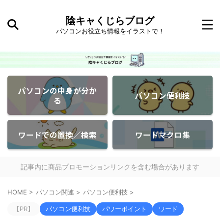
陰キャくじらブログ
パソコンお役立ち情報をイラストで！
パソコンの中身が分か
パソコン便利技
る
ワードでの置換／検索
ワードマクロ集
記事内に商品プロモーションリンクを含む場合があります
HOME
>
パソコン関連
>
パソコン便利技
>
【PR】
パソコン便利技
パワーポイント
ワード