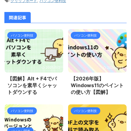
-
クリップボード
,
パソコン便利技
関連記事
パソコン便利技
パソコン便利技
2025/5/2
2026/6/28
【図解】Alt + F4でパ
【2026年版】
ソコンを素早くシャッ
Windows11のペイント
トダウンする
の使い方【図解】
パソコン便利技
パソコン便利技