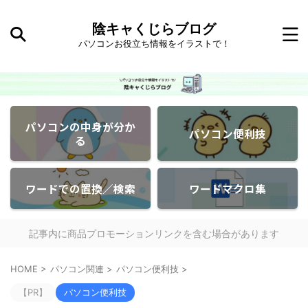
陰キャくじらブログ
パソコンお役立ち情報をイラストで！
パソコンの中身が分か
パソコン便利技
る
ワードでの置換／検索
ワードマクロ集
記事内に商品プロモーションリンクを含む場合があります
HOME
>
パソコン関連
>
パソコン便利技
>
【PR】
パソコン便利技