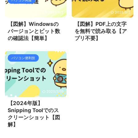
パソコン関連
2025/6/2
2025/5/2
【図解】Windowsの
【図解】PDF上の文字
バージョンとビット数
を無料で読み取る【ア
の確認法【簡単】
プリ不要】
パソコン便利技
2025/2/19
【2024年版】
Snipping Toolでのス
クリーンショット【図
解】