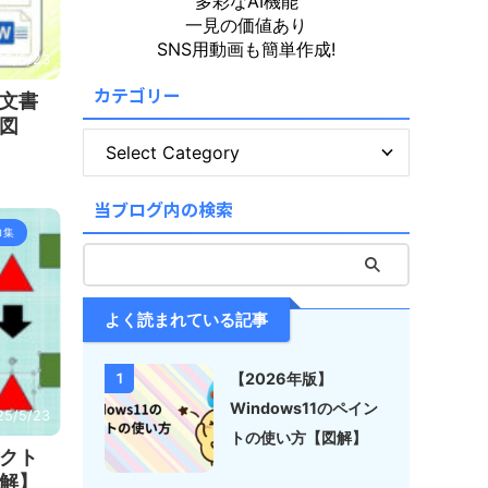
多彩なAI機能
一見の価値あり
SNS用動画も簡単作成!
25/5/23
カテゴリー
文書
図
当ブログ内の検索
ロ集
よく読まれている記事
【2026年版】
1
Windows11のペイン
25/5/23
トの使い方【図解】
クト
解】