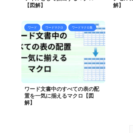
【図解】
解】
ワード
ワードマクロ
ワードマクロ集
2025/5/23
ワード文書中のすべての表の配
置を一気に揃えるマクロ【図
解】