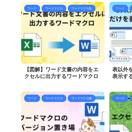
ワード
ワードマクロ
ワードマクロ集
ワード
2025/6/24
【図解】ワード文書の内容をエ
表以外
クセルに出力するワードマクロ
表示す
ワード
ワードマクロ
ワードマクロ集
ワード