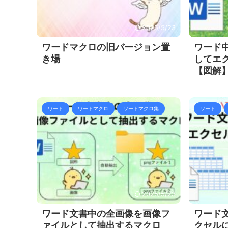
2025/5/23
ワードマクロの旧バージョン置
ワード
き場
してエ
【図解
ワード
ワードマクロ
ワードマクロ集
ワード
2025/5/23
ワード文書中の全画像を画像フ
ワード
ァイルとして抽出するマクロ
クセル