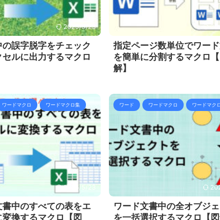
2025/5/23
20
中の誤字脱字をチェック
指定ページ数単位でワード
クセルに出力するマクロ
を簡単に分割するマクロ【
】
解】
ワードマクロ
ワードマクロ集
ワード
ワードマクロ
ワードマク
2025/5/23
20
文書中のすべての表をエ
ワード文書中の全オブジェ
に変換するマクロ【図
を一括選択するマクロ【図