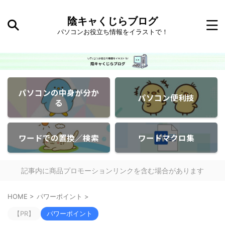
陰キャくじらブログ
パソコンお役立ち情報をイラストで！
パソコンの中身が分か
パソコン便利技
る
ワードでの置換／検索
ワードマクロ集
記事内に商品プロモーションリンクを含む場合があります
HOME
>
パワーポイント
>
【PR】
パワーポイント