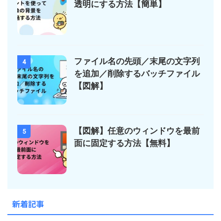
透明にする方法【簡単】
ファイル名の先頭／末尾の文字列
4
を追加／削除するバッチファイル
【図解】
【図解】任意のウィンドウを最前
5
面に固定する方法【無料】
新着記事